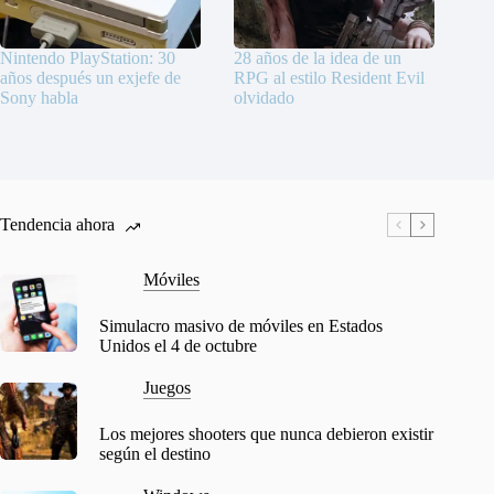
Nintendo PlayStation: 30
28 años de la idea de un
años después un exjefe de
RPG al estilo Resident Evil
Sony habla
olvidado
Tendencia ahora
Móviles
Simulacro masivo de móviles en Estados
Unidos el 4 de octubre
Juegos
Los mejores shooters que nunca debieron existir
según el destino