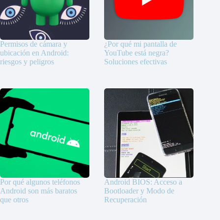
Permisos de cámara y
¿Por qué mi pantalla de
ubicación en Android:
YouTube está negra?
riesgos y peligros
Soluciones efectivas
Por qué algunos teléfonos
Android BIOS: Acceso a
Android son más baratos
Bootloader y Modo de
que otros
Recuperación