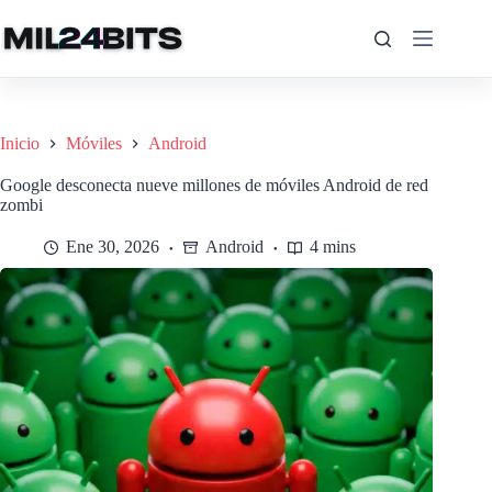
Saltar
al
contenido
Inicio
Móviles
Android
Google desconecta nueve millones de móviles Android de red
zombi
Ene 30, 2026
Android
4 mins