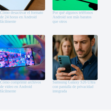
Cómo desactivar el formato
Por qué algunos teléfonos
de 24 horas en Android
Android son más baratos
fácilmente
que otros
Cómo comprimir archivos
Samsung Galaxy S26 Ultra
de video en Android
con pantalla de privacidad
fácilmente
integrada