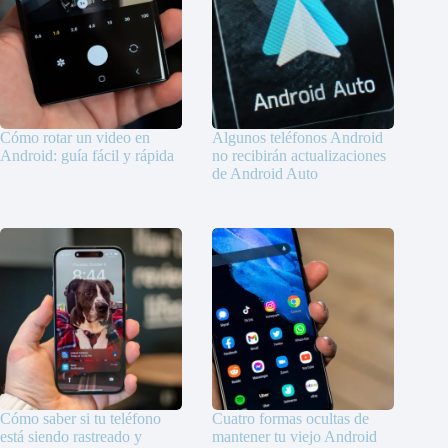
Cómo rotar un video en
Algunos teléfonos Android
Android: guía fácil y rápida
no recibirán actualizaciones
de Android Auto
Cómo saber si tu teléfono
Cuatro formas ocultas de
está siendo rastreado y
mantener tu viejo Android