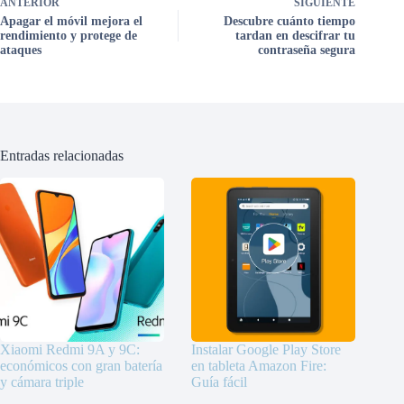
ANTERIOR
SIGUIENTE
Apagar el móvil mejora el
Descubre cuánto tiempo
rendimiento y protege de
tardan en descifrar tu
ataques
contraseña segura
Entradas relacionadas
Xiaomi Redmi 9A y 9C:
Instalar Google Play Store
económicos con gran batería
en tableta Amazon Fire:
y cámara triple
Guía fácil