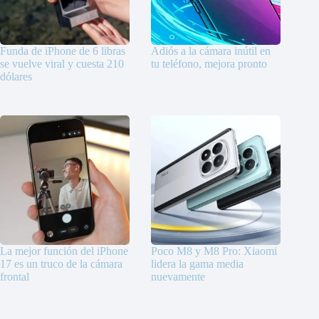
Funda de iPhone de 6 libras
Adiós a la cámara inútil en
se vuelve viral y cuesta 210
tu teléfono, mejora pronto
dólares
La mejor función del iPhone
Poco M8 y M8 Pro: Xiaomi
17 es un truco de la cámara
lidera la gama media
frontal
nuevamente