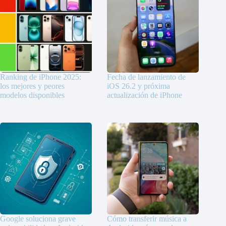
Ranking de iPhone 2025:
Fecha de lanzamiento de
los mejores y peores
iOS 26.2 y próxima
modelos disponibles
actualización de iPhone
Google soluciona grave
Cómo transferir música a