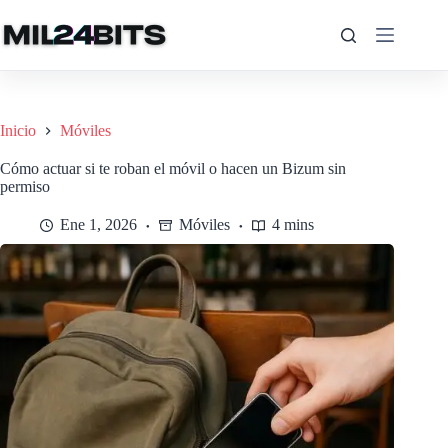
Saltar
al
contenido
Inicio
Móviles
Cómo actuar si te roban el móvil o hacen un Bizum sin
permiso
Ene 1, 2026
Móviles
4 mins