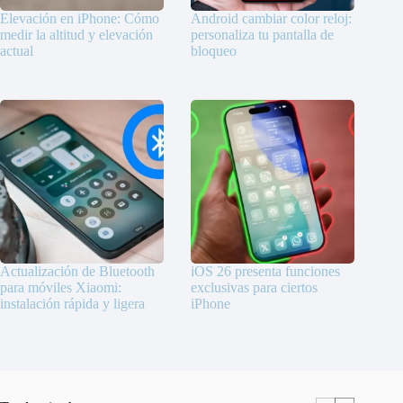
Elevación en iPhone: Cómo
Android cambiar color reloj:
medir la altitud y elevación
personaliza tu pantalla de
actual
bloqueo
Actualización de Bluetooth
iOS 26 presenta funciones
para móviles Xiaomi:
exclusivas para ciertos
instalación rápida y ligera
iPhone