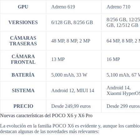
GPU
Adreno 619
Adreno 710
8/256 GB, 12/2
VERSIONES
6/128 GB, 8/256 GB
GB, 12/512 GB
CÁMARAS
48 MP, 8 MP, 2 MP
64 MP, 8 MP, 2
TRASERAS
CÁMARA
13 MP
16 MP
FRONTAL
BATERÍA
5,000 mAh, 33 W
5,100 mAh, 67
Android 14,
SISTEMA
Android 12, MIUI 14
Xiaomi HyperO
PRECIO
Desde 249,99 euros
Desde 299 euros
Nuevas características del POCO X6 y X6 Pro
La evolución en la familia POCO X6 es evidente y, aunque los cambios n
destacan algunas de las novedades más relevantes: