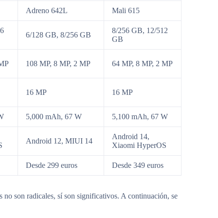
Adreno 642L
Mali 615
56
8/256 GB, 12/512
6/128 GB, 8/256 GB
GB
 MP
108 MP, 8 MP, 2 MP
64 MP, 8 MP, 2 MP
16 MP
16 MP
 W
5,000 mAh, 67 W
5,100 mAh, 67 W
Android 14,
Android 12, MIUI 14
S
Xiaomi HyperOS
Desde 299 euros
Desde 349 euros
o son radicales, sí son significativos. A continuación, se