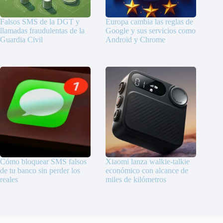
Falsos SMS de la DGT y
Europa cambia las reglas de
llamadas fraudulentas de la
Google y sus servicios como
Guardia Civil
Android y Chrome
Cómo bloquear SMS falsos
Xiaomi lanza walkie-talkie
de tu banco sin perder los
económico con alcance de
reales
miles de kilómetros