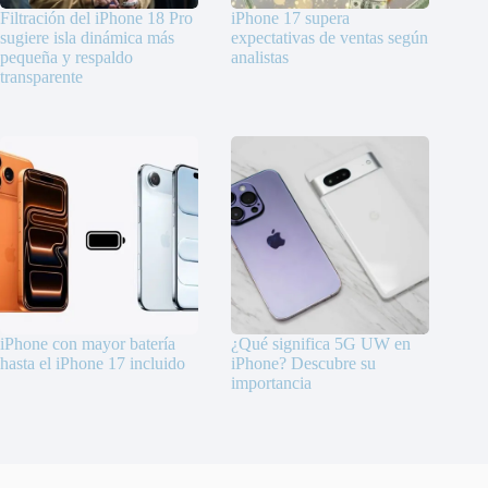
Filtración del iPhone 18 Pro
iPhone 17 supera
sugiere isla dinámica más
expectativas de ventas según
pequeña y respaldo
analistas
transparente
iPhone con mayor batería
¿Qué significa 5G UW en
hasta el iPhone 17 incluido
iPhone? Descubre su
importancia