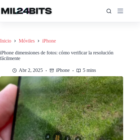
Saltar
al
contenido
Inicio
Móviles
iPhone
iPhone dimensiones de fotos: cómo verificar la resolución
fácilmente
Abr 2, 2025
iPhone
5 mins