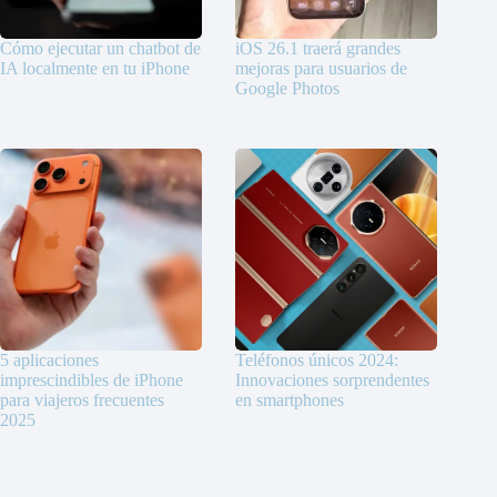
Cómo ejecutar un chatbot de
iOS 26.1 traerá grandes
IA localmente en tu iPhone
mejoras para usuarios de
Google Photos
5 aplicaciones
Teléfonos únicos 2024:
imprescindibles de iPhone
Innovaciones sorprendentes
para viajeros frecuentes
en smartphones
2025