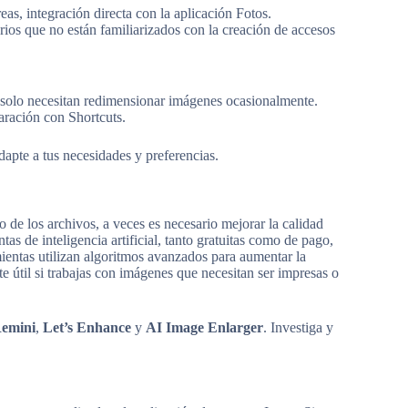
eas, integración directa con la aplicación Fotos.
ios que no están familiarizados con la creación de accesos
nes solo necesitan redimensionar imágenes ocasionalmente.
ración con Shortcuts.
dapte a tus necesidades y preferencias.
o de los archivos, a veces es necesario mejorar la calidad
as de inteligencia artificial, tanto gratuitas como de pago,
ientas utilizan algoritmos avanzados para aumentar la
te útil si trabajas con imágenes que necesitan ser impresas o
emini
,
Let’s Enhance
y
AI Image Enlarger
. Investiga y