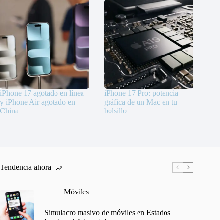
iPhone 17 agotado en línea
iPhone 17 Pro: potencia
y iPhone Air agotado en
gráfica de un Mac en tu
China
bolsillo
Tendencia ahora
Móviles
Simulacro masivo de móviles en Estados