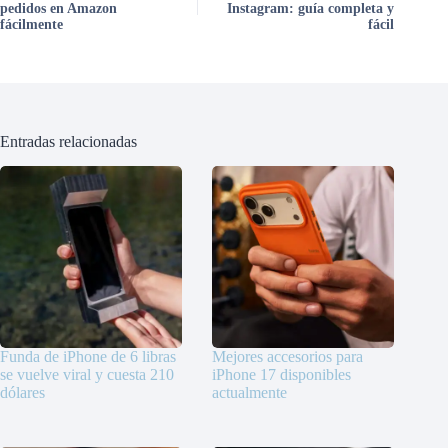
pedidos en Amazon
Instagram: guía completa y
fácilmente
fácil
Entradas relacionadas
Funda de iPhone de 6 libras
Mejores accesorios para
se vuelve viral y cuesta 210
iPhone 17 disponibles
dólares
actualmente