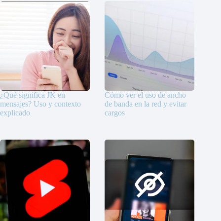
¿Qué significa JK en
Cómo ver el uso de ancho
mensajes? Uso y contexto
de banda en la red y evitar
explicado
cargos