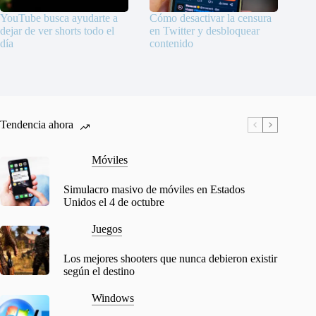
YouTube busca ayudarte a
Cómo desactivar la censura
dejar de ver shorts todo el
en Twitter y desbloquear
día
contenido
Tendencia ahora
Móviles
Simulacro masivo de móviles en Estados
Unidos el 4 de octubre
Juegos
Los mejores shooters que nunca debieron existir
según el destino
Windows