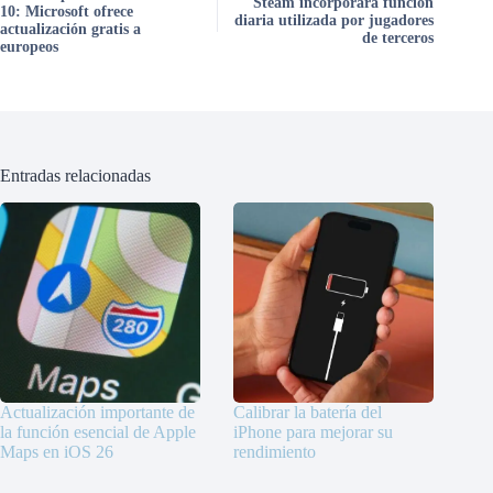
Steam incorporará función
10: Microsoft ofrece
diaria utilizada por jugadores
actualización gratis a
de terceros
europeos
Entradas relacionadas
Actualización importante de
Calibrar la batería del
la función esencial de Apple
iPhone para mejorar su
Maps en iOS 26
rendimiento