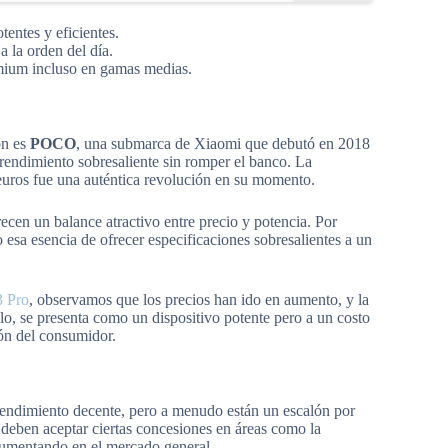
ntes y eficientes.
a la orden del día.
emium incluso en gamas medias.
ón es
POCO
, una submarca de Xiaomi que debutó en 2018
rendimiento sobresaliente sin romper el banco. La
euros fue una auténtica revolución en su momento.
en un balance atractivo entre precio y potencia. Por
esa esencia de ofrecer especificaciones sobresalientes a un
 Pro
, observamos que los precios han ido en aumento, y la
o, se presenta como un dispositivo potente pero a un costo
ión del consumidor.
endimiento decente, pero a menudo están un escalón por
deben aceptar ciertas concesiones en áreas como la
 aumentando en el mercado general.