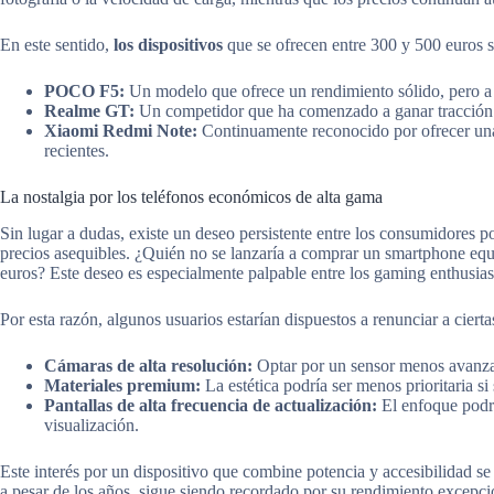
En este sentido,
los dispositivos
que se ofrecen entre 300 y 500 euros
POCO F5:
Un modelo que ofrece un rendimiento sólido, pero a
Realme GT:
Un competidor que ha comenzado a ganar tracción en
Xiaomi Redmi Note:
Continuamente reconocido por ofrecer una
recientes.
La nostalgia por los teléfonos económicos de alta gama
Sin lugar a dudas, existe un deseo persistente entre los consumidores po
precios asequibles. ¿Quién no se lanzaría a comprar un smartphone eq
euros? Este deseo es especialmente palpable entre los gaming enthusia
Por esta razón, algunos usuarios estarían dispuestos a renunciar a ciert
Cámaras de alta resolución:
Optar por un sensor menos avanzad
Materiales premium:
La estética podría ser menos prioritaria si
Pantallas de alta frecuencia de actualización:
El enfoque podrí
visualización.
Este interés por un dispositivo que combine potencia y accesibilidad 
a pesar de los años, sigue siendo recordado por su rendimiento excepci