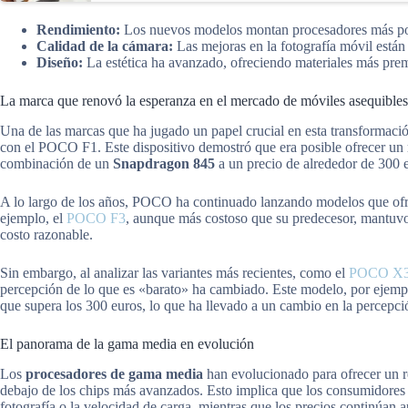
Rendimiento:
Los nuevos modelos montan procesadores más pote
Calidad de la cámara:
Las mejoras en la fotografía móvil están 
Diseño:
La estética ha avanzado, ofreciendo materiales más pr
La marca que renovó la esperanza en el mercado de móviles asequibles
Una de las marcas que ha jugado un papel crucial en esta transformaci
con el POCO F1. Este dispositivo demostró que era posible ofrecer un 
combinación de un
Snapdragon 845
a un precio de alrededor de 300 
A lo largo de los años, POCO ha continuado lanzando modelos que ofrec
ejemplo, el
POCO F3
, aunque más costoso que su predecesor, mantuvo 
costo razonable.
Sin embargo, al analizar las variantes más recientes, como el
POCO X3
percepción de lo que es «barato» ha cambiado. Este modelo, por ejempl
que supera los 300 euros, lo que ha llevado a un cambio en la percepc
El panorama de la gama media en evolución
Los
procesadores de gama media
han evolucionado para ofrecer un r
debajo de los chips más avanzados. Esto implica que los consumidores 
fotografía o la velocidad de carga, mientras que los precios continúan