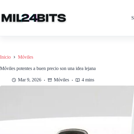
Saltar
al
contenido
S
Inicio
Móviles
Móviles potentes a buen precio son una idea lejana
Mar 9, 2026
Móviles
4 mins