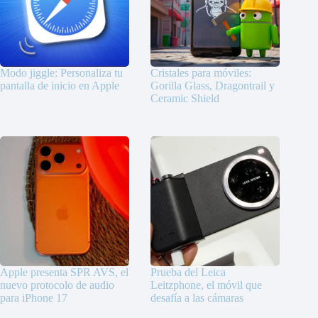
Modo jiggle: Personaliza tu
Cristales para móviles:
pantalla de inicio en Apple
Gorilla Glass, Dragontrail y
Ceramic Shield
Apple presenta SPR AVS, el
Prueba del Leica
nuevo protocolo de audio
Leitzphone, el móvil que
para iPhone 17
desafía a las cámaras