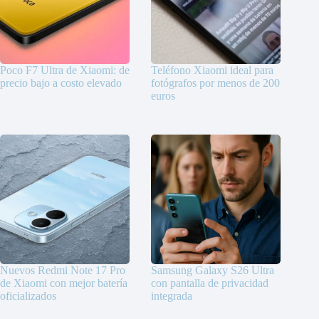
Poco F7 Ultra de Xiaomi: de
Teléfono Xiaomi ideal para
precio bajo a costo elevado
fotógrafos por menos de 200
euros
Nuevos Redmi Note 17 Pro
Samsung Galaxy S26 Ultra
de Xiaomi con mejor batería
con pantalla de privacidad
oficializados
integrada