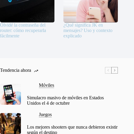
Olvidé la contraseña del
¿Qué significa JK en
router: cómo recuperarla
mensajes? Uso y contexto
fácilmente
explicado
Tendencia ahora
Móviles
Simulacro masivo de móviles en Estados
Unidos el 4 de octubre
Juegos
Los mejores shooters que nunca debieron existir
según el destino