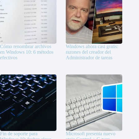
Cómo renombrar archivos
Windows ahora casi gratis:
en Windows 10: 6 métodos
razones del creador del
efectivos
Administrador de tareas
Fin de soporte para
Microsoft presenta nuevo