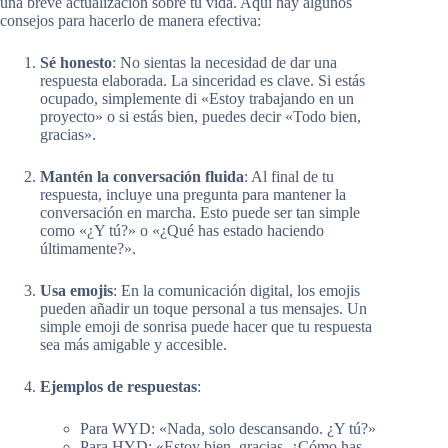
una breve actualización sobre tu vida. Aquí hay algunos
consejos para hacerlo de manera efectiva:
Sé honesto
: No sientas la necesidad de dar una
respuesta elaborada. La sinceridad es clave. Si estás
ocupado, simplemente di «Estoy trabajando en un
proyecto» o si estás bien, puedes decir «Todo bien,
gracias».
Mantén la conversación fluida
: Al final de tu
respuesta, incluye una pregunta para mantener la
conversación en marcha. Esto puede ser tan simple
como «¿Y tú?» o «¿Qué has estado haciendo
últimamente?».
Usa emojis
: En la comunicación digital, los emojis
pueden añadir un toque personal a tus mensajes. Un
simple emoji de sonrisa puede hacer que tu respuesta
sea más amigable y accesible.
Ejemplos de respuestas
:
Para WYD: «Nada, solo descansando. ¿Y tú?»
Para HYD: «Estoy bien, gracias. ¿Cómo has