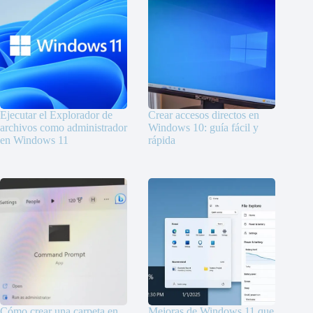
Ejecutar el Explorador de
Crear accesos directos en
archivos como administrador
Windows 10: guía fácil y
en Windows 11
rápida
Cómo crear una carpeta en
Mejoras de Windows 11 que