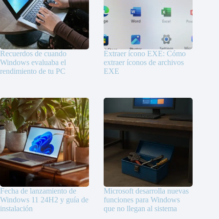
Recuerdos de cuando
Extraer ícono EXE: Cómo
Windows evaluaba el
extraer íconos de archivos
rendimiento de tu PC
EXE
Fecha de lanzamiento de
Microsoft desarrolla nuevas
Windows 11 24H2 y guía de
funciones para Windows
instalación
que no llegan al sistema