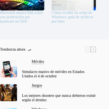
Microsoft mejora BitLocker
Cómo escribir un script de
con aceleración por
Windows: guía de archivos
hardware en SSD
por lotes
Tendencia ahora
Móviles
Simulacro masivo de móviles en Estados
Unidos el 4 de octubre
Juegos
Los mejores shooters que nunca debieron existir
según el destino