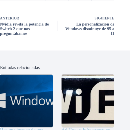
ANTERIOR
SIGUIENTE
Nvidia revela la potencia de
La personalización de
Switch 2 que nos
Windows disminuye de 95 a
preguntábamos
11
Entradas relacionadas
Haz una imagen de una
Ad Hoc vs Infraestructura: