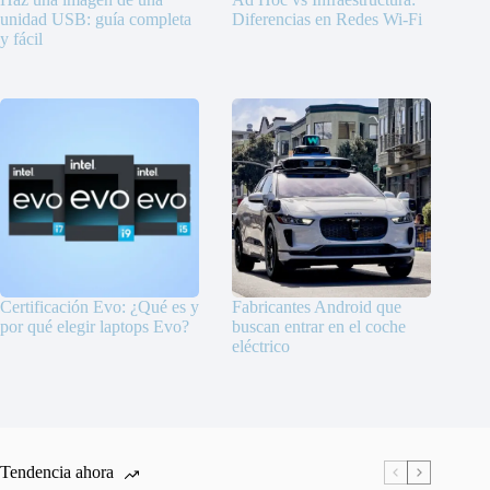
unidad USB: guía completa
Diferencias en Redes Wi-Fi
y fácil
Certificación Evo: ¿Qué es y
Fabricantes Android que
por qué elegir laptops Evo?
buscan entrar en el coche
eléctrico
Tendencia ahora