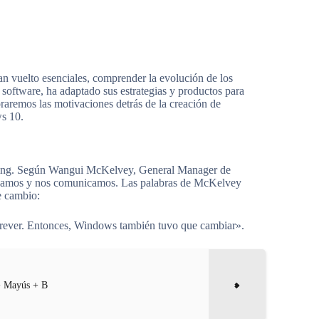
an vuelto esenciales, comprender la evolución de los
e software, ha adaptado sus estrategias y productos para
oraremos las motivaciones detrás de la creación de
ws 10.
eting. Según Wangui McKelvey, General Manager de
bajamos y nos comunicamos. Las palabras de McKelvey
e cambio:
 prever. Entonces, Windows también tuvo que cambiar».
+ Mayús + B