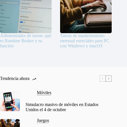
Administrador de tareas: qué
Tareas de mantenimiento
es Runtime Broker y su
mensual esenciales para PC
función
con Windows y macOS
Tendencia ahora
Móviles
Simulacro masivo de móviles en Estados
Unidos el 4 de octubre
Juegos