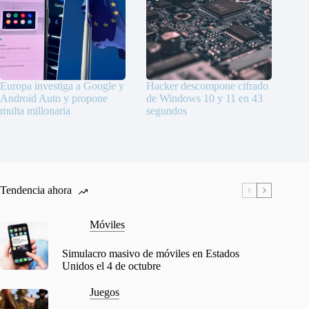
Europa investiga a Google y
Hacker descompone cifrado
Android Auto y propone
de Windows 10 y 11 en 43
multa millonaria
segundos
Tendencia ahora
Móviles
Simulacro masivo de móviles en Estados
Unidos el 4 de octubre
Juegos