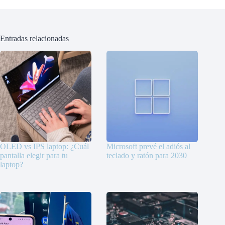
Entradas relacionadas
OLED vs IPS laptop: ¿Cuál
Microsoft prevé el adiós al
pantalla elegir para tu
teclado y ratón para 2030
laptop?