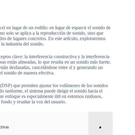
el en lugar de un rodillo: en lugar de esparcir el sonido de
o solo se aplica a la reproducción de sonido, sino que
idos de lugares concretos. En este artículo, exploraremos
a industria del sonido.
tos clave: la interferencia constructiva y la interferencia
ras están alineadas, lo que resulta en un sonido más fuerte.
 están desfasadas, cancelándose entre sí y generando un
l sonido de manera efectiva.
es (DSP) que permiten ajustar los volúmenes de los sonidos
do uniforme, el sistema puede dirigir el sonido hacia el
ste enfoque es especialmente útil en entornos ruidosos,
fondo y resaltar la voz del usuario.
ctivas