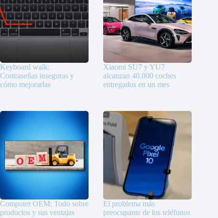
Keyboard walk:
Xiaomi SU7 y YU7
Contraseñas inseguras y
alcanzan 40.000 coches
cómo mejorarlas
entregados en un mes
Computer OEM: Todo sobre
El problema más
productos y sus ventajas
preocupante de los teléfonos