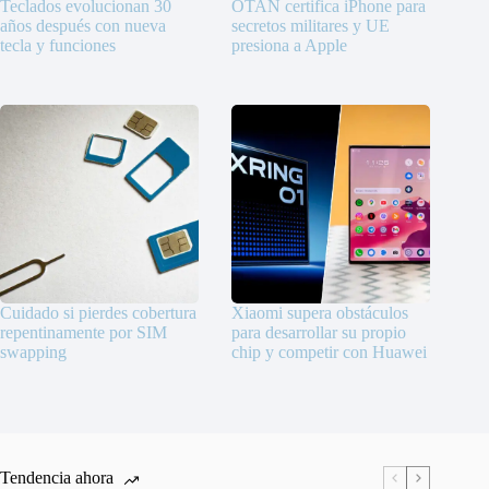
Teclados evolucionan 30
OTAN certifica iPhone para
años después con nueva
secretos militares y UE
tecla y funciones
presiona a Apple
Cuidado si pierdes cobertura
Xiaomi supera obstáculos
repentinamente por SIM
para desarrollar su propio
swapping
chip y competir con Huawei
Tendencia ahora