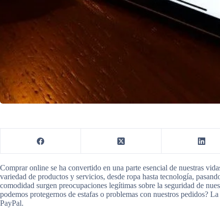
Comprar online se ha convertido en una parte esencial de nuestras vid
variedad de productos y servicios, desde ropa hasta tecnología, pasand
comodidad surgen preocupaciones legítimas sobre la seguridad de nuest
podemos protegernos de estafas o problemas con nuestros pedidos? La r
PayPal.