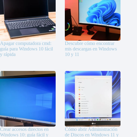
Apagar computadora cmd:
Descubre cómo encontrar
guía para Windows 10 fácil
mis descargas en Windows
y rápida
10 y 11
Crear accesos directos en
Cómo abrir Administración
Windows 10: guía fácil y
de Discos en Windows 11 y