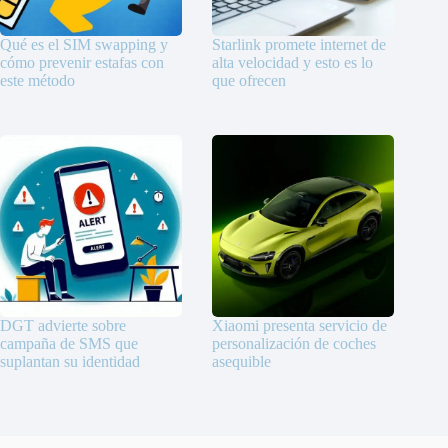
Qué es el SIM swapping y
Starlink promete internet de
cómo prevenir estafas con
alta velocidad y esto es lo
este método
que ofrecen
DGT advierte sobre
Xiaomi presenta servicio de
campaña de SMS que
personalización de coches
suplantan su identidad
asequible