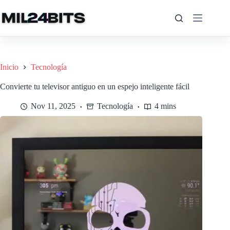
Saltar
al
contenido
Inicio
Tecnología
Convierte tu televisor antiguo en un espejo inteligente fácil
Nov 11, 2025
Tecnología
4 mins