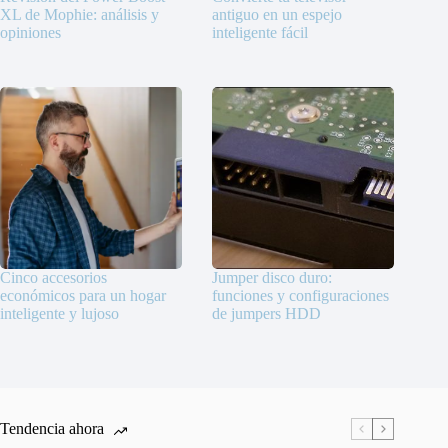
XL de Mophie: análisis y
antiguo en un espejo
opiniones
inteligente fácil
Cinco accesorios
Jumper disco duro:
económicos para un hogar
funciones y configuraciones
inteligente y lujoso
de jumpers HDD
Tendencia ahora