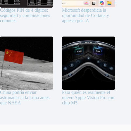
Códigos PIN de 4 dígitos:
Microsoft desperdicia la
seguridad y combinaciones
oportunidad de Cortana y
comunes
apuesta por IA
China podría enviar
Para quién es realmente el
astronautas a la Luna antes
nuevo Apple Vision Pro con
que NASA
chip M5