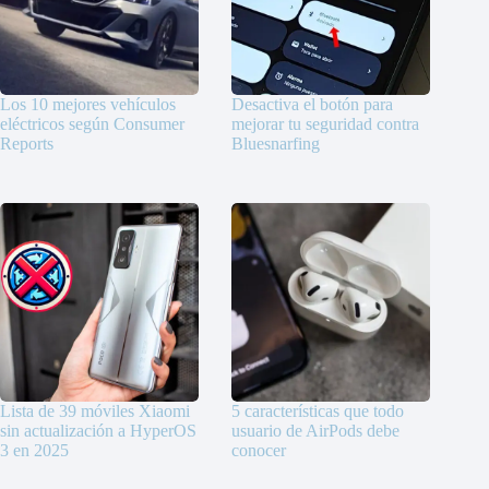
Los 10 mejores vehículos
Desactiva el botón para
eléctricos según Consumer
mejorar tu seguridad contra
Reports
Bluesnarfing
Lista de 39 móviles Xiaomi
5 características que todo
sin actualización a HyperOS
usuario de AirPods debe
3 en 2025
conocer