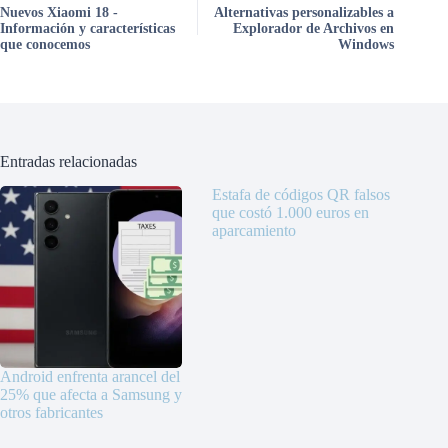
Nuevos Xiaomi 18 -
Alternativas personalizables a
Información y características
Explorador de Archivos en
que conocemos
Windows
Entradas relacionadas
Estafa de códigos QR falsos
que costó 1.000 euros en
aparcamiento
Android enfrenta arancel del
25% que afecta a Samsung y
otros fabricantes