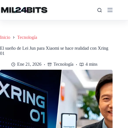
Saltar
al
contenido
Inicio
Tecnología
El sueño de Lei Jun para Xiaomi se hace realidad con Xring
01
Ene 21, 2026
Tecnología
4 mins