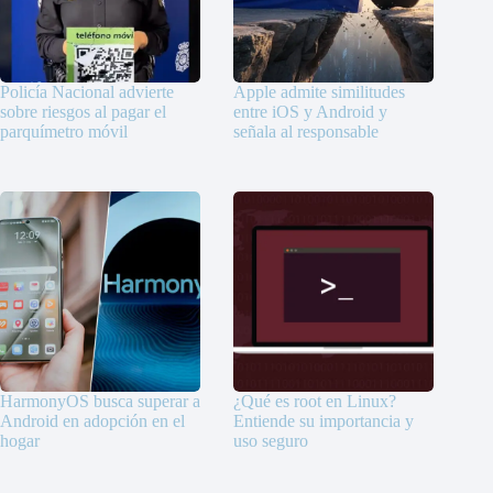
Policía Nacional advierte
Apple admite similitudes
sobre riesgos al pagar el
entre iOS y Android y
parquímetro móvil
señala al responsable
HarmonyOS busca superar a
¿Qué es root en Linux?
Android en adopción en el
Entiende su importancia y
hogar
uso seguro