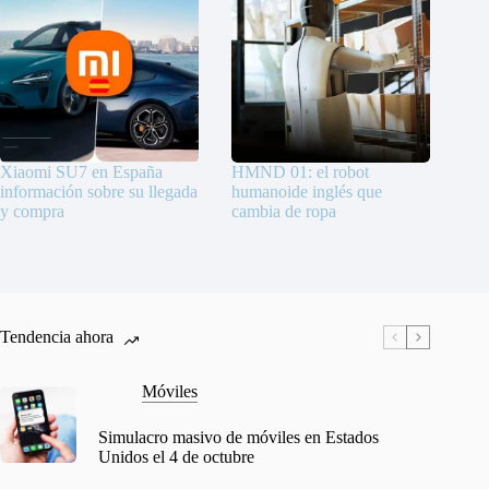
Xiaomi SU7 en España
HMND 01: el robot
información sobre su llegada
humanoide inglés que
y compra
cambia de ropa
Tendencia ahora
Móviles
Simulacro masivo de móviles en Estados
Unidos el 4 de octubre