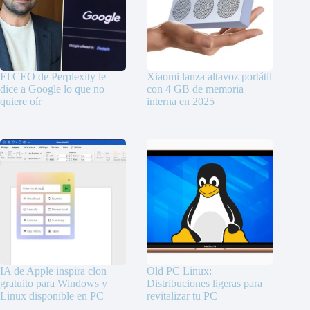
El CEO de Perplexity le
Xiaomi lanza altavoz portátil
dice a Google lo que no
con 4 GB de memoria
quiere oír
interna en 2025
IA de Apple inspira clon
Old PC Linux:
gratuito para Windows y
Distribuciones ligeras para
Linux disponible en PC
revitalizar tu PC