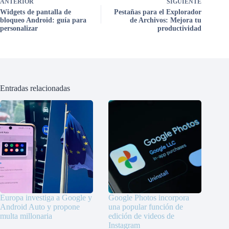
ANTERIOR
SIGUIENTE
Widgets de pantalla de
Pestañas para el Explorador
bloqueo Android: guía para
de Archivos: Mejora tu
personalizar
productividad
Entradas relacionadas
Europa investiga a Google y
Google Photos incorpora
Android Auto y propone
una popular función de
multa millonaria
edición de videos de
Instagram