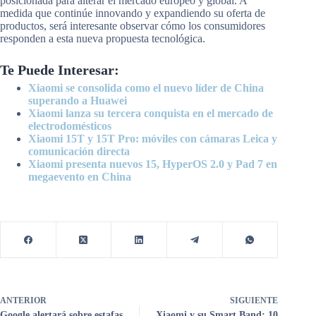
posicionada para alterar el mercado europeo y global. A
medida que continúe innovando y expandiendo su oferta de
productos, será interesante observar cómo los consumidores
responden a esta nueva propuesta tecnológica.
Te Puede Interesar:
Xiaomi se consolida como el nuevo líder de China
superando a Huawei
Xiaomi lanza su tercera conquista en el mercado de
electrodomésticos
Xiaomi 15T y 15T Pro: móviles con cámaras Leica y
comunicación directa
Xiaomi presenta nuevos 15, HyperOS 2.0 y Pad 7 en
megaevento en China
ANTERIOR
SIGUIENTE
Google alertará sobre estafas
Xiaomi y su Smart Band: 10