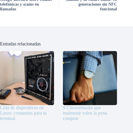
telefónicas y scams en
generaciones sin NFC
llamadas
funcional
Entradas relacionadas
Lista de dispositivos en
8 Chromebooks que
Linux: comandos para tu
realmente valen la pena
terminal
comprar