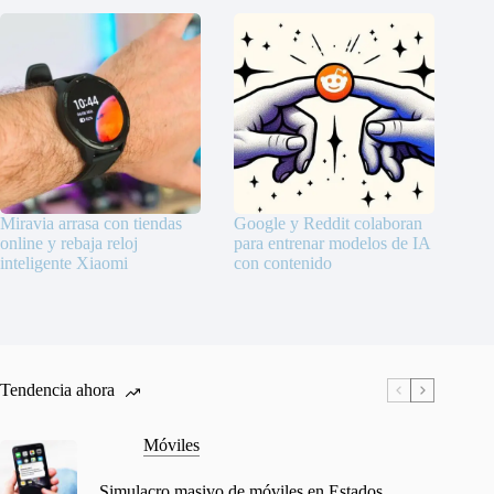
Miravia arrasa con tiendas
Google y Reddit colaboran
online y rebaja reloj
para entrenar modelos de IA
inteligente Xiaomi
con contenido
Tendencia ahora
Móviles
Simulacro masivo de móviles en Estados