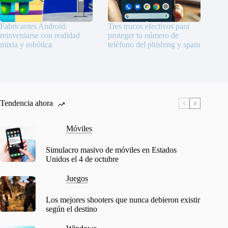
Fabricantes Android:
Tres trucos efectivos para
reinventarse con realidad
proteger tu número de
mixta y robótica
teléfono del phishing y spam
Tendencia ahora
Móviles
Simulacro masivo de móviles en Estados
Unidos el 4 de octubre
Juegos
Los mejores shooters que nunca debieron existir
según el destino