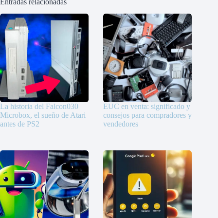
Entradas relacionadas
La historia del Falcon030
EUC en venta: significado y
Microbox, el sueño de Atari
consejos para compradores y
antes de PS2
vendedores