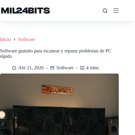
Saltar
al
contenido
Inicio
Software
Software gratuito para escanear y reparar problemas de PC
rápido
Abr 21, 2026
Software
4 mins