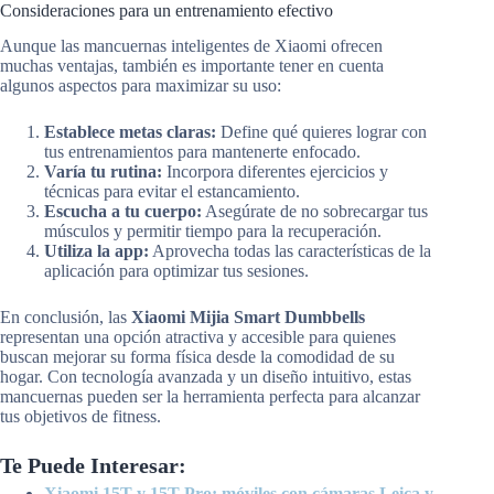
Consideraciones para un entrenamiento efectivo
Aunque las mancuernas inteligentes de Xiaomi ofrecen
muchas ventajas, también es importante tener en cuenta
algunos aspectos para maximizar su uso:
Establece metas claras:
Define qué quieres lograr con
tus entrenamientos para mantenerte enfocado.
Varía tu rutina:
Incorpora diferentes ejercicios y
técnicas para evitar el estancamiento.
Escucha a tu cuerpo:
Asegúrate de no sobrecargar tus
músculos y permitir tiempo para la recuperación.
Utiliza la app:
Aprovecha todas las características de la
aplicación para optimizar tus sesiones.
En conclusión, las
Xiaomi Mijia Smart Dumbbells
representan una opción atractiva y accesible para quienes
buscan mejorar su forma física desde la comodidad de su
hogar. Con tecnología avanzada y un diseño intuitivo, estas
mancuernas pueden ser la herramienta perfecta para alcanzar
tus objetivos de fitness.
Te Puede Interesar:
Xiaomi 15T y 15T Pro: móviles con cámaras Leica y