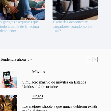
5 gadgets asequibles que
¿Deberías desconectar
todo amante de la lectura
cargadores cuando no los
debe tener
usas?
Tendencia ahora
Móviles
Simulacro masivo de móviles en Estados
Unidos el 4 de octubre
Juegos
Los mejores shooters que nunca debieron existir
según el destino