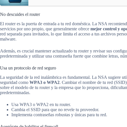
No descuides el router
El router es la puerta de entrada a tu red doméstica. La NSA recomien
servicios por uno propio, que generalmente ofrece
mejor control y op
red separada para invitados, lo que limita el acceso a tus archivos perso
malware.
Además, es crucial mantener actualizado tu router y revisar sus config
predeterminada y utilizar una contraseña fuerte que combine letras, núm
Usa un protocolo de red seguro
La seguridad de la red inalámbrica es fundamental. La NSA sugiere util
seguridad como
WPA3 o WPA2
. Cambiar el nombre de tu red (SSID) 
sobre el modelo de tu router y la empresa que lo proporciona, dificult
predeterminadas.
Usa WPA3 o WPA2 en tu router.
Cambia el SSID para que no revele tu proveedor.
Implementa contraseñas robustas y únicas para tu red.
Asegúrate de habilitar el firewall