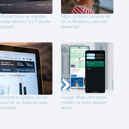
Xiaomi lanza su segundo
Mico, el nuevo asistente de
coche eléctrico YU7 un año
IA en Windows ¿será útil
después
realmente?
Desactivar compra con un
Google Maps direcciones
solo clic en Amazon: guía
visibles: la mejor función
completa
nueva